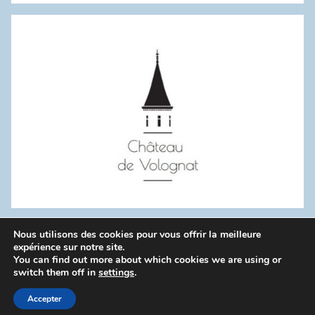
:
Nous utilisons des cookies pour vous offrir la meilleure
WordPress Theme: Donovan by ThemeZee.
expérience sur notre site.
You can find out more about which cookies we are using or
switch them off in
settings
.
Politique de confidentialité
Accepter