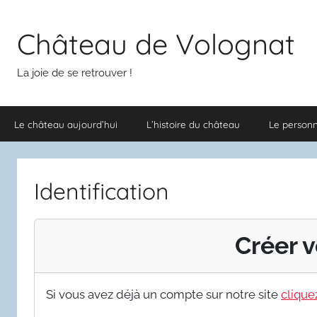
Aller
au
Château de Volognat
contenu
La joie de se retrouver !
Le château aujourd’hui
L’histoire du château
Le person
Identification
Créer v
Si vous avez déjà un compte sur notre site
cliquez