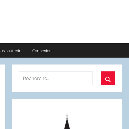
us soutenir
Connexion
Recherche
pour
Recherch
: