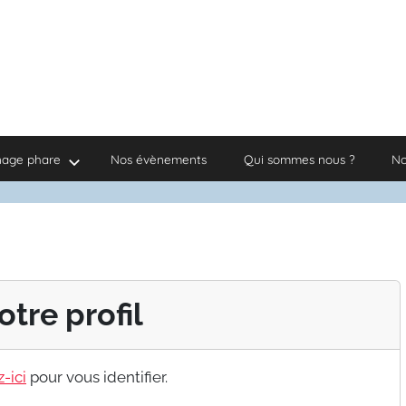
nage phare
Nos évènements
Qui sommes nous ?
No
otre profil
-ici
pour vous identifier.