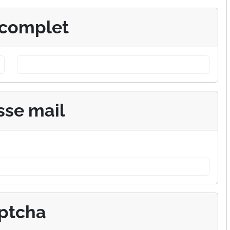
complet
sse mail
ptcha