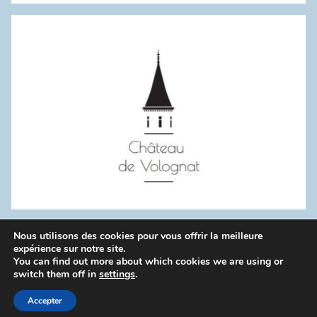
:
Nous utilisons des cookies pour vous offrir la meilleure
WordPress Theme: Donovan by ThemeZee.
expérience sur notre site.
You can find out more about which cookies we are using or
switch them off in
settings
.
Politique de confidentialité
Accepter