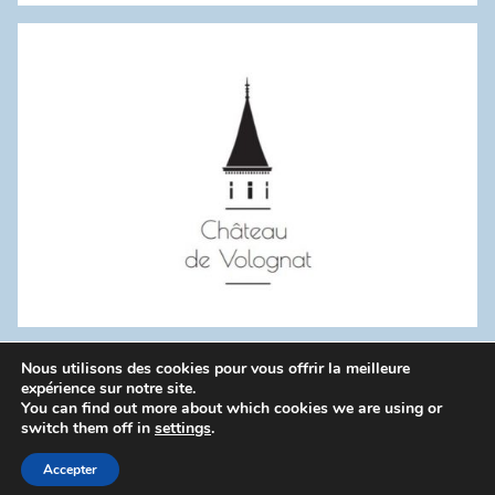
:
Nous utilisons des cookies pour vous offrir la meilleure
WordPress Theme: Donovan by ThemeZee.
expérience sur notre site.
You can find out more about which cookies we are using or
switch them off in
settings
.
Politique de confidentialité
Accepter