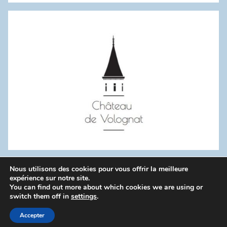
:
Nous utilisons des cookies pour vous offrir la meilleure
WordPress Theme: Donovan by ThemeZee.
expérience sur notre site.
You can find out more about which cookies we are using or
switch them off in
settings
.
Politique de confidentialité
Accepter