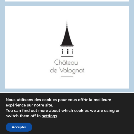
:
Nous utilisons des cookies pour vous offrir la meilleure
WordPress Theme: Donovan by ThemeZee.
expérience sur notre site.
You can find out more about which cookies we are using or
switch them off in
settings
.
Politique de confidentialité
Accepter