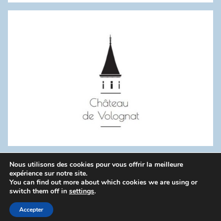
:
Nous utilisons des cookies pour vous offrir la meilleure
WordPress Theme: Donovan by ThemeZee.
expérience sur notre site.
You can find out more about which cookies we are using or
switch them off in
settings
.
Politique de confidentialité
Accepter