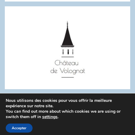
:
Nous utilisons des cookies pour vous offrir la meilleure
WordPress Theme: Donovan by ThemeZee.
expérience sur notre site.
You can find out more about which cookies we are using or
switch them off in
settings
.
Politique de confidentialité
Accepter