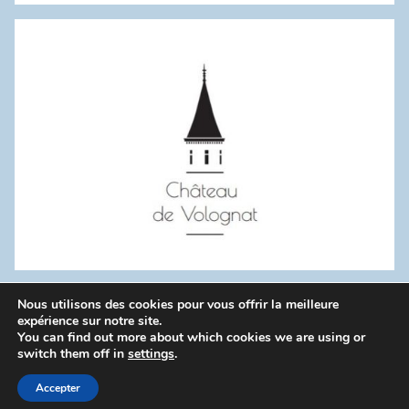
:
Nous utilisons des cookies pour vous offrir la meilleure
WordPress Theme: Donovan by ThemeZee.
expérience sur notre site.
You can find out more about which cookies we are using or
switch them off in
settings
.
Politique de confidentialité
Accepter