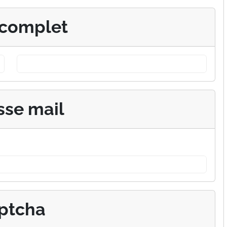
complet
sse mail
ptcha