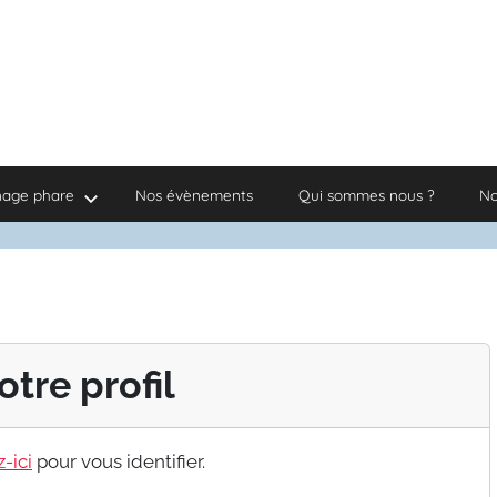
nage phare
Nos évènements
Qui sommes nous ?
No
otre profil
-ici
pour vous identifier.