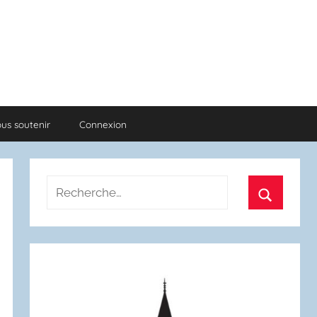
us soutenir
Connexion
Recherche
pour
Recherch
: