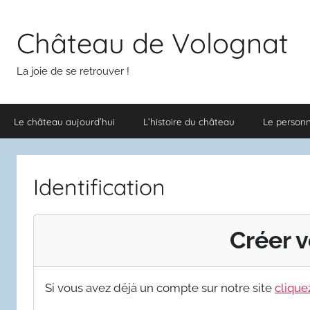
Aller
au
Château de Volognat
contenu
La joie de se retrouver !
Le château aujourd’hui
L’histoire du château
Le person
Identification
Créer v
Si vous avez déjà un compte sur notre site
cliquez