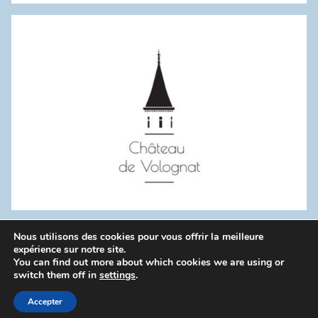
:
Nous utilisons des cookies pour vous offrir la meilleure
WordPress Theme: Donovan by ThemeZee.
expérience sur notre site.
You can find out more about which cookies we are using or
switch them off in
settings
.
Politique de confidentialité
Accepter