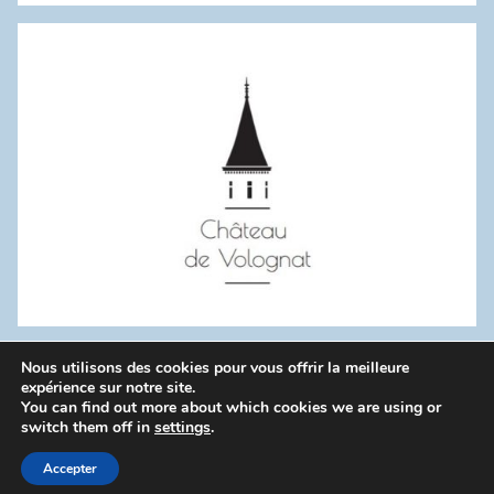
:
Nous utilisons des cookies pour vous offrir la meilleure
WordPress Theme: Donovan by ThemeZee.
expérience sur notre site.
You can find out more about which cookies we are using or
switch them off in
settings
.
Politique de confidentialité
Accepter