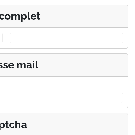
complet
sse mail
ptcha