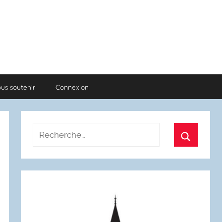
us soutenir
Connexion
Recherche
pour
Recherch
: