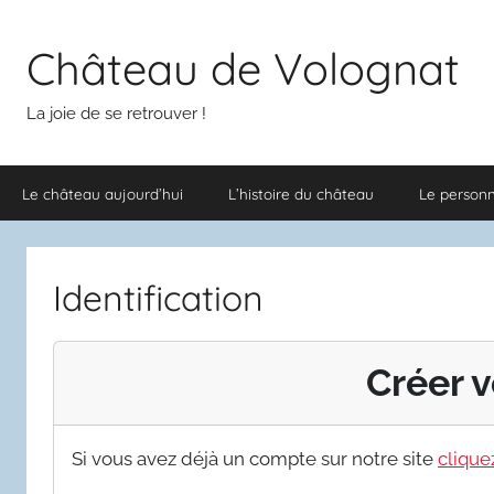
Aller
au
Château de Volognat
contenu
La joie de se retrouver !
Le château aujourd’hui
L’histoire du château
Le person
Identification
Créer v
Si vous avez déjà un compte sur notre site
cliquez