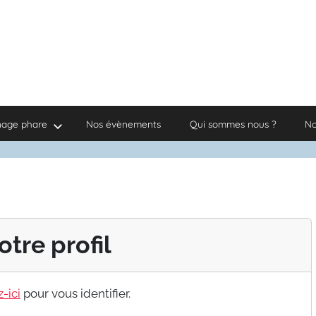
nage phare
Nos évènements
Qui sommes nous ?
No
otre profil
-ici
pour vous identifier.