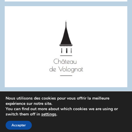
:
Nous utilisons des cookies pour vous offrir la meilleure
WordPress Theme: Donovan by ThemeZee.
expérience sur notre site.
You can find out more about which cookies we are using or
switch them off in
settings
.
Politique de confidentialité
Accepter