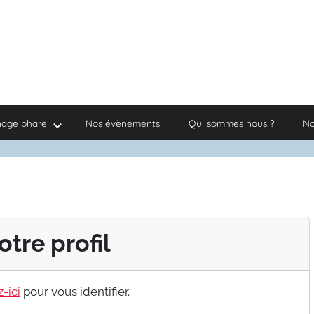
nage phare
Nos évènements
Qui sommes nous ?
No
otre profil
-ici
pour vous identifier.