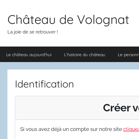
Aller
au
Château de Volognat
contenu
La joie de se retrouver !
Le château aujourd’hui
L’histoire du château
Le person
Identification
Créer v
Si vous avez déjà un compte sur notre site
cliquez