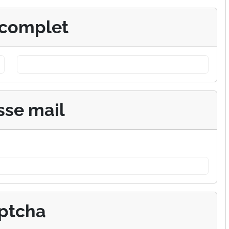
complet
sse mail
ptcha