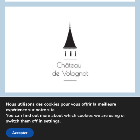
:
Nous utilisons des cookies pour vous offrir la meilleure
WordPress Theme: Donovan by ThemeZee.
expérience sur notre site.
You can find out more about which cookies we are using or
switch them off in
settings
.
Politique de confidentialité
Accepter