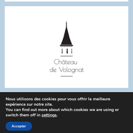
:
Nous utilisons des cookies pour vous offrir la meilleure
WordPress Theme: Donovan by ThemeZee.
expérience sur notre site.
You can find out more about which cookies we are using or
switch them off in
settings
.
Politique de confidentialité
Accepter