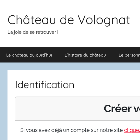
Aller
au
Château de Volognat
contenu
La joie de se retrouver !
Le château aujourd’hui
L’histoire du château
Le person
Identification
Créer v
Si vous avez déjà un compte sur notre site
cliquez