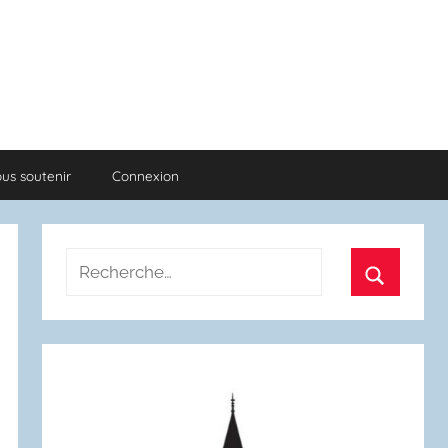
us soutenir
Connexion
Recherche
pour
Recherch
: