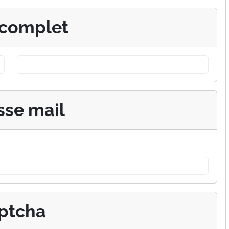
complet
sse mail
ptcha