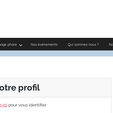
nage phare
Nos évènements
Qui sommes nous ?
No
otre profil
-ici
pour vous identifier.