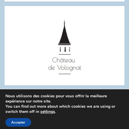
:
Nous utilisons des cookies pour vous offrir la meilleure
WordPress Theme: Donovan by ThemeZee.
expérience sur notre site.
You can find out more about which cookies we are using or
switch them off in
settings
.
Politique de confidentialité
Accepter