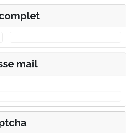
complet
sse mail
ptcha