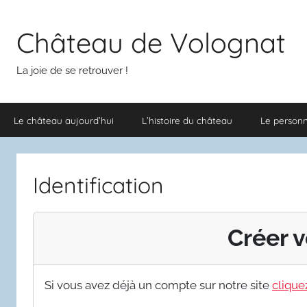
Aller
au
Château de Volognat
contenu
La joie de se retrouver !
Le château aujourd’hui
L’histoire du château
Le person
Identification
Créer v
Si vous avez déjà un compte sur notre site
cliquez