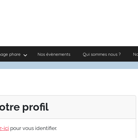
nage phare
Nos évènements
Qui sommes nous ?
No
otre profil
-ici
pour vous identifier.