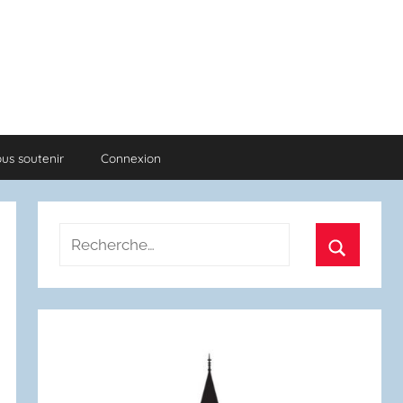
us soutenir
Connexion
Recherche
pour
Recherch
: