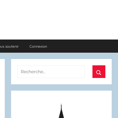
us soutenir
Connexion
Recherche
pour
Recherch
: