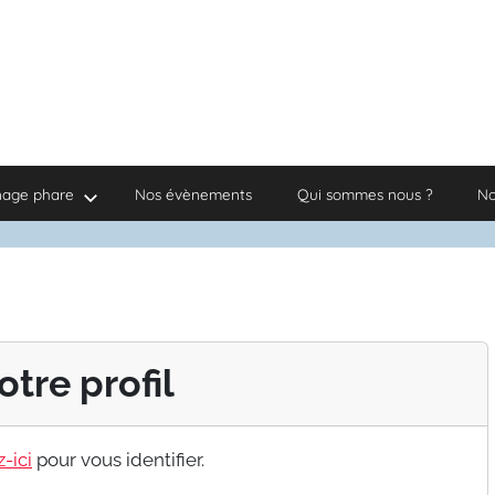
nage phare
Nos évènements
Qui sommes nous ?
No
otre profil
-ici
pour vous identifier.