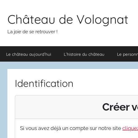
Aller
au
Château de Volognat
contenu
La joie de se retrouver !
Le château aujourd’hui
L’histoire du château
Le person
Identification
Créer v
Si vous avez déjà un compte sur notre site
cliquez