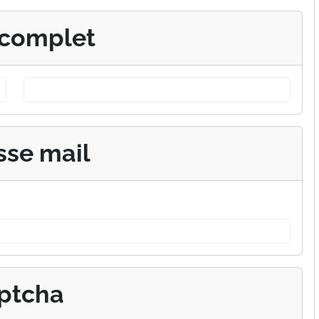
complet
sse mail
ptcha