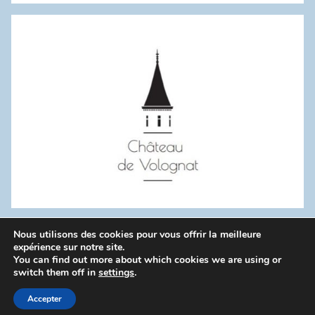
:
Nous utilisons des cookies pour vous offrir la meilleure
WordPress Theme: Donovan by ThemeZee.
expérience sur notre site.
You can find out more about which cookies we are using or
switch them off in
settings
.
Politique de confidentialité
Accepter