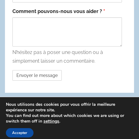
Comment pouvons-nous vous aider ?
*
N’hésitez pas à poser une question ou à
simplement laisser un commentaire.
Nous utilisons des cookies pour vous offrir la meilleure
WordPress Theme: Donovan by ThemeZee.
expérience sur notre site.
You can find out more about which cookies we are using or
switch them off in
settings
.
Politique de confidentialité
Accepter