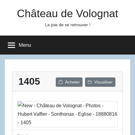
Aller
Château de Volognat
au
contenu
La joie de se retrouver !
Menu
1405
Acheter
Visualiser