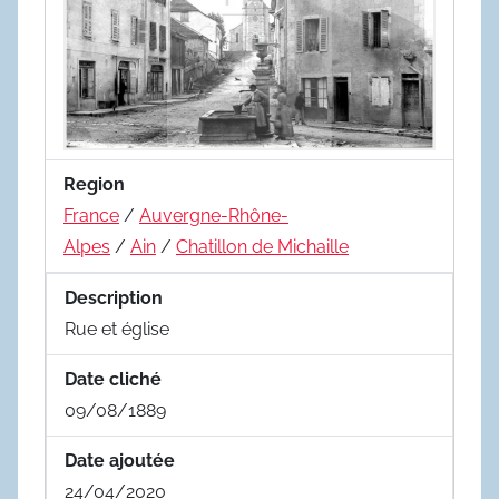
Region
France
/
Auvergne-Rhône-
Alpes
/
Ain
/
Chatillon de Michaille
Description
Rue et église
Date cliché
09/08/1889
Date ajoutée
24/04/2020