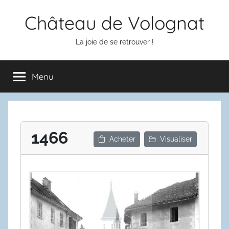
Aller
Château de Volognat
au
contenu
La joie de se retrouver !
Menu
1466
Acheter
Visualiser