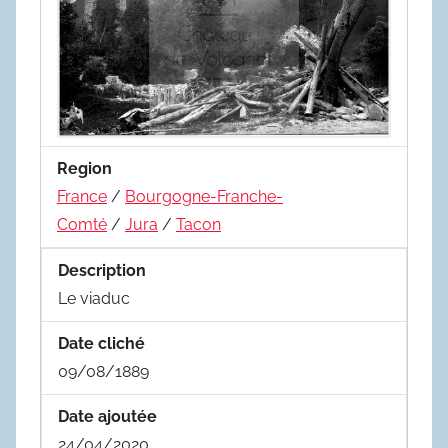
Region
France
/
Bourgogne-Franche-
Comté
/
Jura
/
Tacon
Description
Le viaduc
Date cliché
09/08/1889
Date ajoutée
24/04/2020