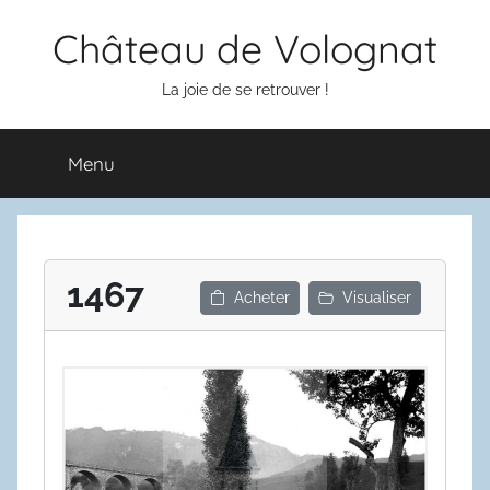
Aller
Château de Volognat
au
contenu
La joie de se retrouver !
Menu
1467
Acheter
Visualiser