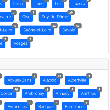
s
Leiria
Loire
Lot
Lozère
7
8
26
avarre
Oise
Puy-de-Dôme
5
14
57
t-Loire
Saône-et-Loire
Savoie
7
7
se
Vosges
2
22
3
Aix-les-Bains
Ajaccio
Albertville
15
3
2
1
 Corton
Ambronay
Annecy
Arinthod
2
1
5
Avranches
Badajoz
Barcelone