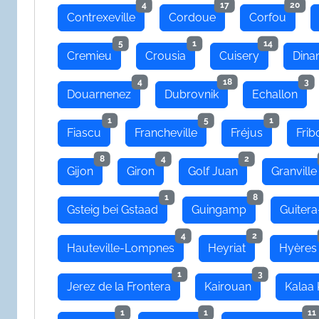
4
17
20
Contrexeville
Cordoue
Corfou
5
1
14
Cremieu
Crousia
Cuisery
Dina
4
18
3
Douarnenez
Dubrovnik
Echallon
1
5
1
Fiascu
Francheville
Fréjus
Frib
8
4
2
Gijon
Giron
Golf Juan
Granville
1
8
Gsteig bei Gstaad
Guingamp
Guitera
4
2
Hauteville-Lompnes
Heyriat
Hyères
1
3
Jerez de la Frontera
Kairouan
Kalaa 
1
1
11