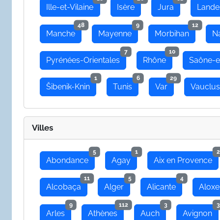
Ille-et-Vilaine
Isère
Jura
Lande
48
9
12
Manche
Mayenne
Morbihan
N
7
10
Pyrénées-Orientales
Rhône
Saône-e
1
6
29
Šibenik-Knin
Tunis
Var
Vauclu
Villes
5
1
2
Abondance
Agay
Aix en Provence
11
5
4
Alcobaça
Alger
Alicante
Aloxe
9
112
3
3
Arles
Athènes
Auch
Avignon