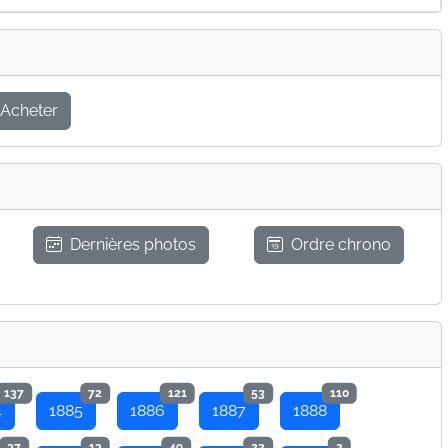
Acheter
Dernières photos
Ordre chrono
137
72
121
53
110
4
1885
1886
1887
1888
37
13
49
22
2