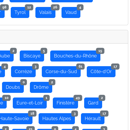
98
12
26
4
r
Tyrol
Valais
Vaud
2
5
15
Aube
Biscaye
Bouches-du-Rhône
4
3
61
17
e
Corrèze
Corse-du-Sud
Côte-d'Or
0
2
Doubs
Drôme
10
1
49
2
re
Eure-et-Loir
Finistère
Gard
18
3
17
Haute-Savoie
Hautes Alpes
Hérault
2
21
0
4
3