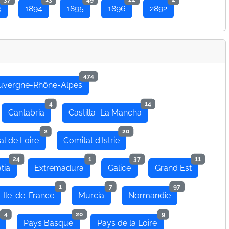
3
1894
1895
1896
2892
474
uvergne-Rhône-Alpes
4
14
Cantabria
Castilla–La Mancha
2
20
al de Loire
Comitat d'Istrie
24
1
37
11
tia
Extremadura
Galice
Grand Est
1
7
97
Ile-de-France
Murcia
Normandie
4
20
9
Pays Basque
Pays de la Loire