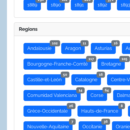
1889
1890
1891
1892
189
Regions
102
11
16
Andalousie
Aragon
Asturias
A
117
105
Bourgogne-Franche-Comté
Bretagne
50
16
Castille-et-León
Catalogne
Centre-V
14
64
Comunidad Valenciana
Corse
Dalma
26
8
Grèce-Occidentale
Hauts-de-France
7
36
Nouvelle-Aquitaine
Occitanie
Oranie