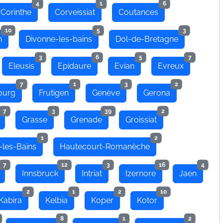
4
1
6
Corinthe
Corveissiat
Coutances
10
5
3
n
Divonne-les-bains
Dol-de-Bretagne
3
6
5
7
Eleusis
Epidaure
Evian
Evreux
7
1
3
2
ourg
Frutigen
Genève
Gerona
7
3
39
2
Grasse
Grenade
Groissiat
1
2
-les-Bains
Hautecourt-Romanèche
7
12
3
16
4
Innsbruck
Intriat
Izernore
Jaen
2
1
2
10
Kabira
Kelbia
Koper
Kotor
8
1
2