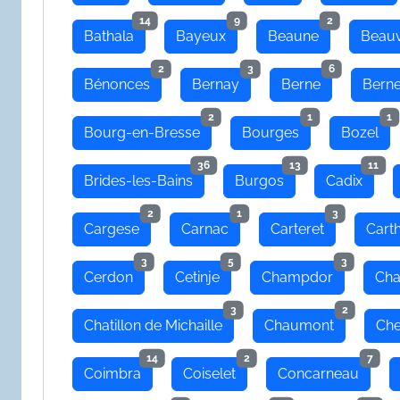
14
9
2
Bathala
Bayeux
Beaune
Beauv
2
3
6
Bénonces
Bernay
Berne
Bern
2
1
1
Bourg-en-Bresse
Bourges
Bozel
36
13
11
Brides-les-Bains
Burgos
Cadix
2
1
3
Cargese
Carnac
Carteret
Cart
3
5
3
Cerdon
Cetinje
Champdor
Cha
3
2
Chatillon de Michaille
Chaumont
Che
14
2
7
Coimbra
Coiselet
Concarneau