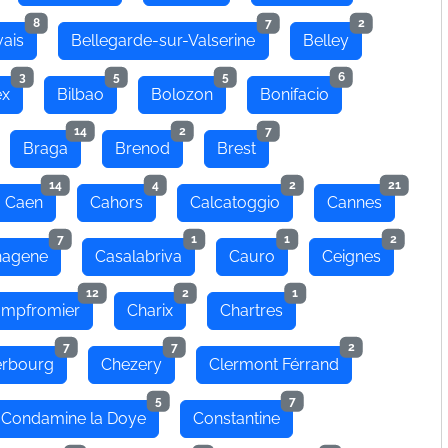
8
7
2
ais
Bellegarde-sur-Valserine
Belley
3
5
5
6
ex
Bilbao
Bolozon
Bonifacio
14
2
7
Braga
Brenod
Brest
14
4
2
21
Caen
Cahors
Calcatoggio
Cannes
7
1
1
2
hagene
Casalabriva
Cauro
Ceignes
12
2
1
mpfromier
Charix
Chartres
7
7
2
rbourg
Chezery
Clermont Férrand
5
7
Condamine la Doye
Constantine