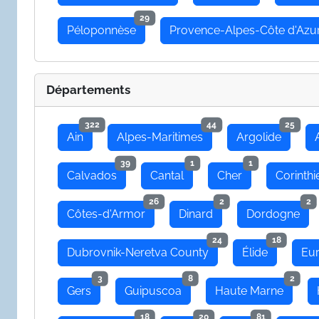
29
Péloponnèse
Provence-Alpes-Côte d'Azu
Départements
322
44
25
Ain
Alpes-Maritimes
Argolide
39
1
1
Calvados
Cantal
Cher
Corinthi
26
2
2
Côtes-d'Armor
Dinard
Dordogne
24
18
Dubrovnik-Neretva County
Élide
Eu
3
8
2
Gers
Guipuscoa
Haute Marne
18
20
81