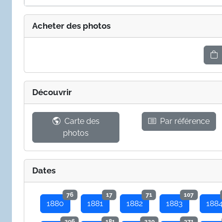
Acheter des photos
Découvrir
Carte des
Par référence
photos
Dates
76
17
71
107
1880
1881
1882
1883
188
296
181
220
371