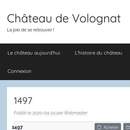
Aller
au
Château de Volognat
contenu
La joie de se retrouver !
Le château aujourd’hui
L’histoire du château
Connexion
1497
Publié le
2020-04-24
par
Webmaster
1497
Acheter