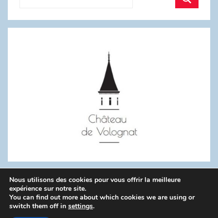
pour
Recherc
:
Nous utilisons des cookies pour vous offrir la meilleure
WordPress Theme: Donovan by ThemeZee.
expérience sur notre site.
You can find out more about which cookies we are using or
switch them off in
settings
.