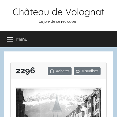
Aller
Château de Volognat
au
contenu
La joie de se retrouver !
Menu
2296
Acheter
Visualiser