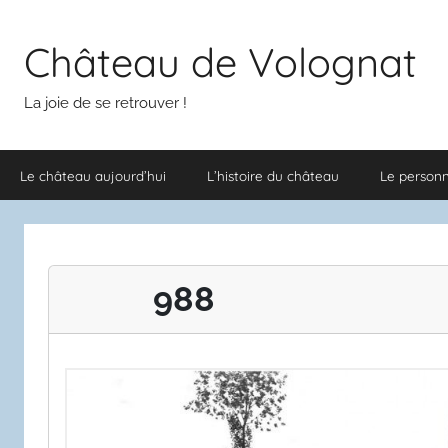
Aller
au
Château de Volognat
contenu
La joie de se retrouver !
Le château aujourd’hui
L’histoire du château
Le person
988