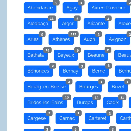
5
1
2
Abondance
Agay
Aix en Provence
11
5
4
Alcobaça
Alger
Alicante
Aloxe
9
112
3
3
Arles
Athènes
Auch
Avignon
14
9
2
Bathala
Bayeux
Beaune
Beauv
2
3
6
Bénonces
Bernay
Berne
Bern
2
1
1
Bourg-en-Bresse
Bourges
Bozel
36
13
11
Brides-les-Bains
Burgos
Cadix
2
1
3
Cargese
Carnac
Carteret
Cart
3
5
3