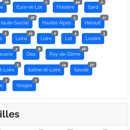
10
1
49
2
re
Eure-et-Loir
Finistère
Gard
18
3
17
Haute-Savoie
Hautes Alpes
Hérault
2
21
0
4
3
s
Leiria
Loire
Lot
Lozère
7
8
26
avarre
Oise
Puy-de-Dôme
5
14
57
t-Loire
Saône-et-Loire
Savoie
7
7
se
Vosges
illes