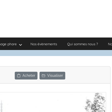
nage phare
Nos évènements
Qui sommes nous ?
No
Acheter
Visualiser