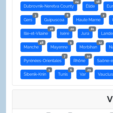
24
18
Dubrovnik-Neretva County
Élide
Eu
3
8
2
Gers
Guipuscoa
Haute Marne
18
20
81
Ille-et-Vilaine
Isère
Jura
Lande
48
9
12
Manche
Mayenne
Morbihan
N
7
10
Pyrénées-Orientales
Rhône
Saône-e
1
6
29
Šibenik-Knin
Tunis
Var
Vauclu
V