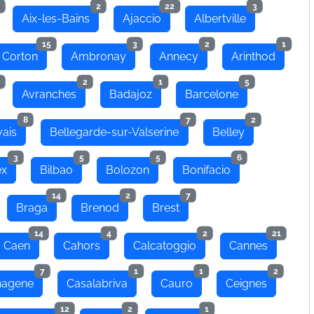
2
22
3
Aix-les-Bains
Ajaccio
Albertville
15
3
2
1
 Corton
Ambronay
Annecy
Arinthod
2
1
5
Avranches
Badajoz
Barcelone
8
7
2
ais
Bellegarde-sur-Valserine
Belley
3
5
5
6
ex
Bilbao
Bolozon
Bonifacio
14
2
7
Braga
Brenod
Brest
14
4
2
21
Caen
Cahors
Calcatoggio
Cannes
7
1
1
2
hagene
Casalabriva
Cauro
Ceignes
12
2
1