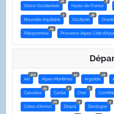
26
8
Grèce-Occidentale
Hauts-de-France
7
36
Nouvelle-Aquitaine
Occitanie
Oranie
29
Péloponnèse
Provence-Alpes-Côte d'Azu
Dépa
322
44
25
Ain
Alpes-Maritimes
Argolide
39
1
1
Calvados
Cantal
Cher
Corinthi
26
2
2
Côtes-d'Armor
Dinard
Dordogne