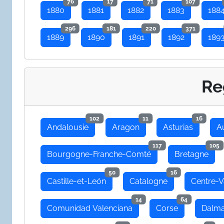
76
17
71
107
1880
1881
1882
1883
188
296
181
220
371
1889
1890
1891
1892
189
Re
102
11
16
Andalousie
Aragon
Asturias
A
117
105
Bourgogne-Franche-Comté
Bretagne
50
16
Castille-et-León
Catalogne
Centre-V
14
64
Comunidad Valenciana
Corse
Dalma