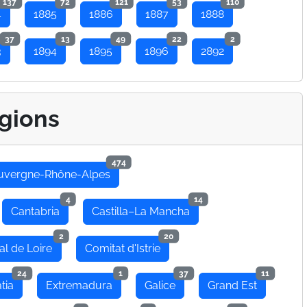
137
72
121
53
110
4
1885
1886
1887
1888
37
13
49
22
2
3
1894
1895
1896
2892
gions
474
uvergne-Rhône-Alpes
4
14
Cantabria
Castilla–La Mancha
2
20
al de Loire
Comitat d'Istrie
24
1
37
11
tia
Extremadura
Galice
Grand Est