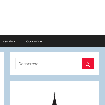
us soutenir
Connexion
Recherche
pour
Recherch
: