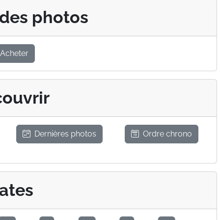
 des photos
Acheter
ouvrir
Dernières photos
Ordre chrono
ates