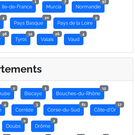
1
7
97
Ile-de-France
Murcia
Normandie
4
20
9
Pays Basque
Pays de la Loire
98
12
26
4
r
Tyrol
Valais
Vaud
rtements
2
5
15
Aube
Biscaye
Bouches-du-Rhône
4
3
61
17
e
Corrèze
Corse-du-Sud
Côte-d'Or
0
2
Doubs
Drôme