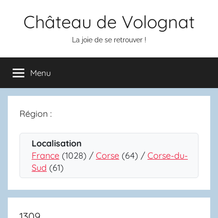
Aller
Château de Volognat
au
contenu
La joie de se retrouver !
Menu
Région :
Localisation
France
(1028) /
Corse
(64) /
Corse-du-
Sud
(61)
1309