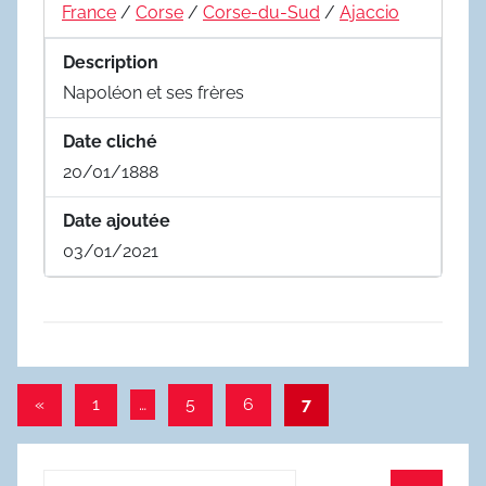
France
/
Corse
/
Corse-du-Sud
/
Ajaccio
Description
Napoléon et ses frères
Date cliché
20/01/1888
Date ajoutée
03/01/2021
Pagination
Publications
«
1
…
5
6
7
précédentes
des
publications
Recherche