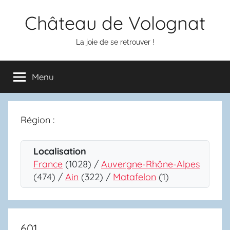
Aller
Château de Volognat
au
contenu
La joie de se retrouver !
Menu
Région :
Localisation
France
(1028) /
Auvergne-Rhône-Alpes
(474) /
Ain
(322) /
Matafelon
(1)
601