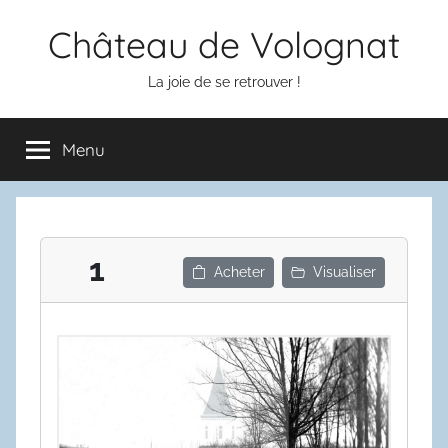
Aller
Château de Volognat
au
contenu
La joie de se retrouver !
Menu
1
Acheter
Visualiser