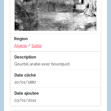
Region
Algérie
/
Saïda
Description
Gourbis arabe avec bouriquot
Date cliché
20/01/1887
Date ajoutée
03/01/2021