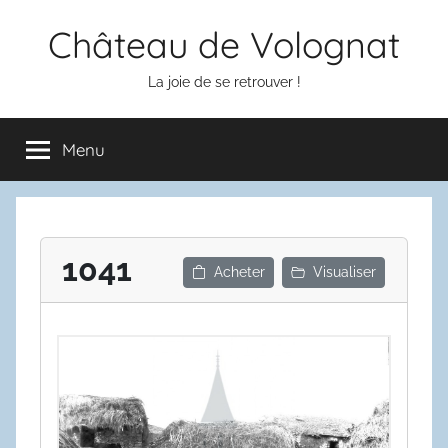
Aller
Château de Volognat
au
contenu
La joie de se retrouver !
Menu
1041
Acheter
Visualiser