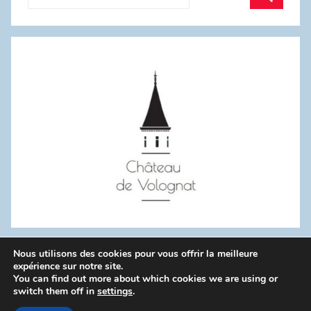
pour
Recherc
:
Nous utilisons des cookies pour vous offrir la meilleure
WordPress Theme: Donovan by ThemeZee.
expérience sur notre site.
You can find out more about which cookies we are using or
switch them off in
settings
.