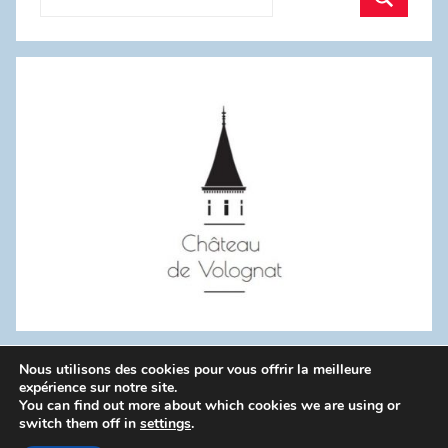
pour
Recherc
:
Nous utilisons des cookies pour vous offrir la meilleure
WordPress Theme: Donovan by ThemeZee.
expérience sur notre site.
You can find out more about which cookies we are using or
switch them off in
settings
.