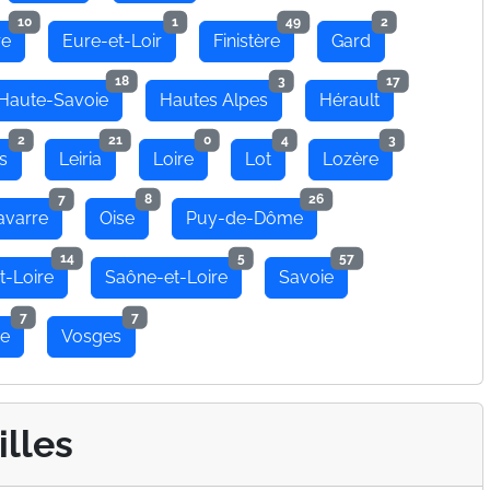
10
1
49
2
re
Eure-et-Loir
Finistère
Gard
18
3
17
Haute-Savoie
Hautes Alpes
Hérault
2
21
0
4
3
s
Leiria
Loire
Lot
Lozère
7
8
26
avarre
Oise
Puy-de-Dôme
14
5
57
t-Loire
Saône-et-Loire
Savoie
7
7
se
Vosges
illes