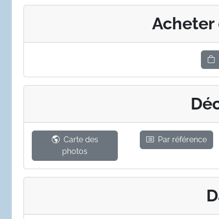
Acheter
Déc
Carte des
Par référence
photos
D