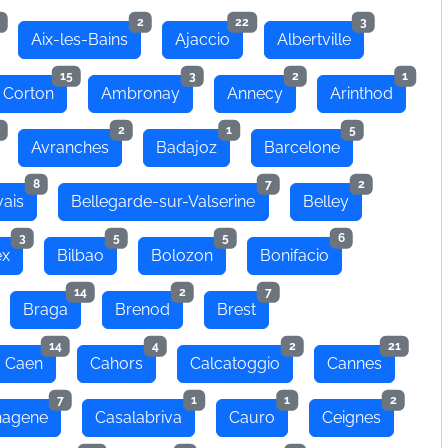
2
22
3
Aix-les-Bains
Ajaccio
Albertville
15
3
2
1
 Corton
Ambronay
Annecy
Arinthod
2
1
5
Avranches
Badajoz
Barcelone
8
7
2
ais
Bellegarde-sur-Valserine
Belley
3
5
5
6
ex
Bilbao
Bolozon
Bonifacio
14
2
7
Braga
Brenod
Brest
14
4
2
21
Caen
Cahors
Calcatoggio
Cannes
7
1
1
2
hagene
Casalabriva
Cauro
Ceignes