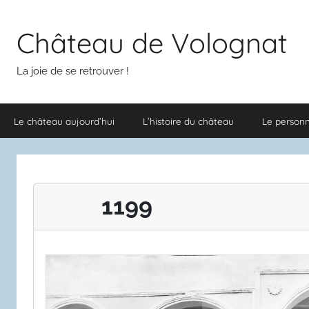
Aller
au
Château de Volognat
contenu
La joie de se retrouver !
Le château aujourd’hui
L’histoire du château
Le person
1199