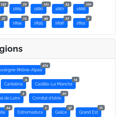
137
72
121
53
110
4
1885
1886
1887
1888
37
13
49
22
2
3
1894
1895
1896
2892
gions
474
uvergne-Rhône-Alpes
4
14
Cantabria
Castilla–La Mancha
2
20
al de Loire
Comitat d'Istrie
24
1
37
11
tia
Extremadura
Galice
Grand Est