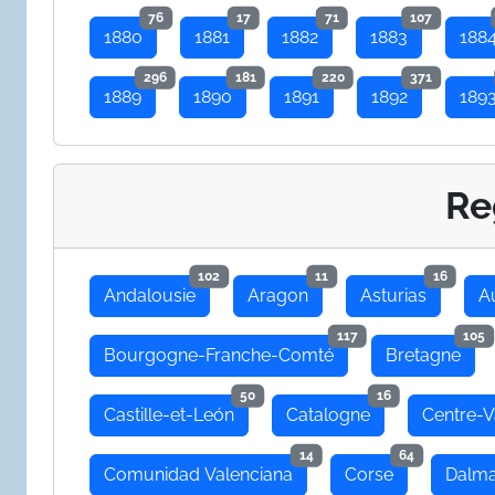
76
17
71
107
1880
1881
1882
1883
188
296
181
220
371
1889
1890
1891
1892
189
Re
102
11
16
Andalousie
Aragon
Asturias
A
117
105
Bourgogne-Franche-Comté
Bretagne
50
16
Castille-et-León
Catalogne
Centre-V
14
64
Comunidad Valenciana
Corse
Dalma