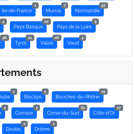
1
7
97
Ile-de-France
Murcia
Normandie
4
20
9
Pays Basque
Pays de la Loire
98
12
26
4
r
Tyrol
Valais
Vaud
rtements
2
5
15
Aube
Biscaye
Bouches-du-Rhône
4
3
61
17
e
Corrèze
Corse-du-Sud
Côte-d'Or
0
2
Doubs
Drôme