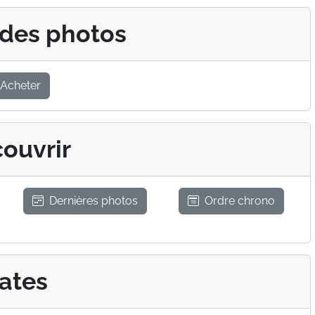
 des photos
Acheter
ouvrir
Dernières photos
Ordre chrono
ates