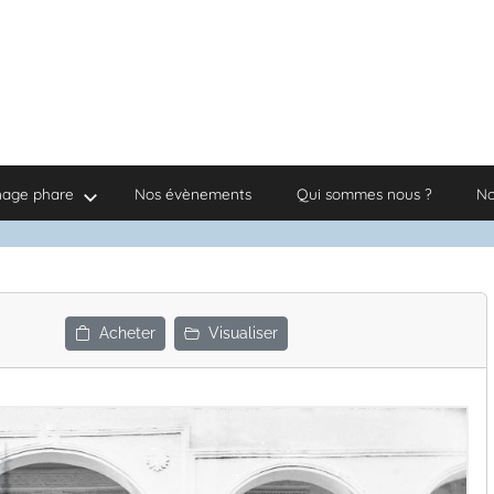
nage phare
Nos évènements
Qui sommes nous ?
No
Acheter
Visualiser