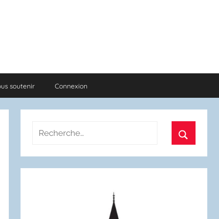
us soutenir
Connexion
Recherche
pour
Recherch
: