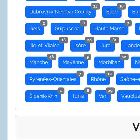
24
18
Dubrovnik-Neretva County
Élide
Eu
3
8
2
Gers
Guipuscoa
Haute Marne
18
20
81
Ille-et-Vilaine
Isère
Jura
Lande
48
9
12
Manche
Mayenne
Morbihan
N
7
10
Pyrénées-Orientales
Rhône
Saône-e
1
6
29
Šibenik-Knin
Tunis
Var
Vauclu
V