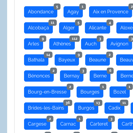
5
1
2
Abondance
Agay
Aix en Provence
11
5
4
Alcobaça
Alger
Alicante
Aloxe
9
112
3
3
Arles
Athènes
Auch
Avignon
14
9
2
Bathala
Bayeux
Beaune
Beauv
2
3
6
Bénonces
Bernay
Berne
Bern
2
1
1
Bourg-en-Bresse
Bourges
Bozel
36
13
11
Brides-les-Bains
Burgos
Cadix
2
1
3
Cargese
Carnac
Carteret
Cart