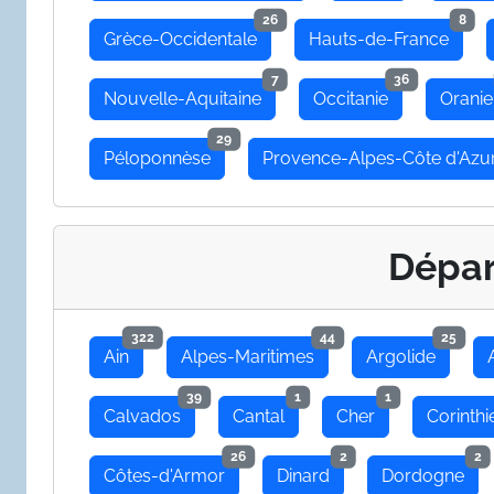
26
8
Grèce-Occidentale
Hauts-de-France
7
36
Nouvelle-Aquitaine
Occitanie
Oranie
29
Péloponnèse
Provence-Alpes-Côte d'Azu
Dépa
322
44
25
Ain
Alpes-Maritimes
Argolide
39
1
1
Calvados
Cantal
Cher
Corinthi
26
2
2
Côtes-d'Armor
Dinard
Dordogne