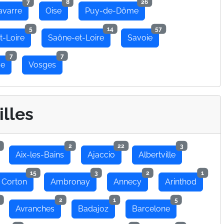
7
8
26
avarre
Oise
Puy-de-Dôme
5
14
57
t-Loire
Saône-et-Loire
Savoie
7
7
se
Vosges
illes
2
22
3
Aix-les-Bains
Ajaccio
Albertville
15
3
2
1
 Corton
Ambronay
Annecy
Arinthod
2
1
5
Avranches
Badajoz
Barcelone