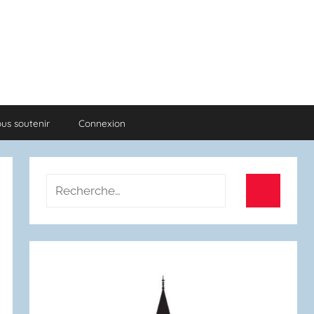
us soutenir
Connexion
Recherche
pour
Recherch
: