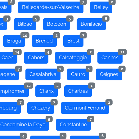
8
7
2
ais
Bellegarde-sur-Valserine
Belley
3
5
5
6
ex
Bilbao
Bolozon
Bonifacio
14
2
7
Braga
Brenod
Brest
14
4
2
21
Caen
Cahors
Calcatoggio
Cannes
7
1
1
2
hagene
Casalabriva
Cauro
Ceignes
12
2
1
mpfromier
Charix
Chartres
7
7
2
rbourg
Chezery
Clermont Férrand
5
7
Condamine la Doye
Constantine
4
1
6