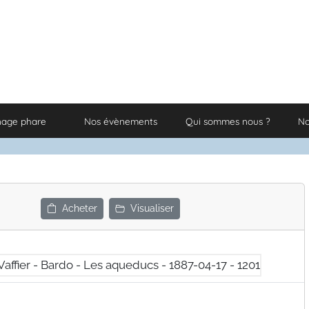
nage phare
Nos évènements
Qui sommes nous ?
No
Acheter
Visualiser