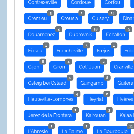
Contrexeville
Cordoue
Corfou
5
1
14
Cremieu
Crousia
Cuisery
Dina
4
18
3
Douarnenez
Dubrovnik
Echallon
1
5
1
Fiascu
Francheville
Fréjus
Frib
8
4
2
Gijon
Giron
Golf Juan
Granville
1
8
Gsteig bei Gstaad
Guingamp
Guitera
4
2
Hauteville-Lompnes
Heyriat
Hyères
1
3
Jerez de la Frontera
Kairouan
Kalaa 
1
1
11
L'Abresle
La Balme
La Bourboule