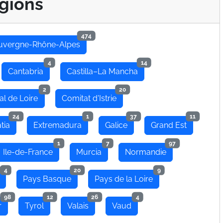
gions
474
uvergne-Rhône-Alpes
4
14
Cantabria
Castilla–La Mancha
2
20
al de Loire
Comitat d'Istrie
24
1
37
11
tia
Extremadura
Galice
Grand Est
1
7
97
Ile-de-France
Murcia
Normandie
4
20
9
Pays Basque
Pays de la Loire
98
12
26
4
r
Tyrol
Valais
Vaud