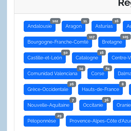
Re
102
11
16
Andalousie
Aragon
Asturias
A
117
105
Bourgogne-Franche-Comté
Bretagne
50
16
Castille-et-León
Catalogne
Centre-V
14
64
Comunidad Valenciana
Corse
Dalma
26
8
Grèce-Occidentale
Hauts-de-France
7
36
Nouvelle-Aquitaine
Occitanie
Oranie
29
Péloponnèse
Provence-Alpes-Côte d'Azu