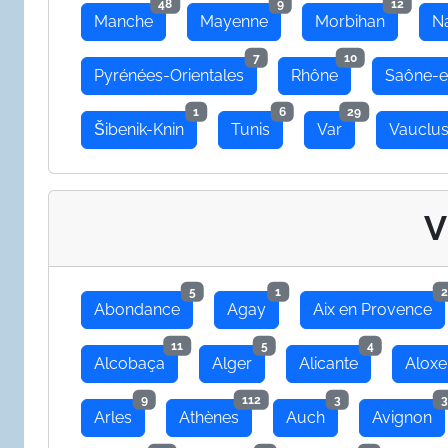
48
9
12
Manche
Mayenne
Morbihan
N
7
10
Pyrénées-Orientales
Rhône
Saône-e
1
6
29
Šibenik-Knin
Tunis
Var
Vauclu
V
5
1
2
Abondance
Agay
Aix en Provence
11
5
4
Alcobaça
Alger
Alicante
Aloxe
9
112
3
3
Arles
Athènes
Auch
Avignon