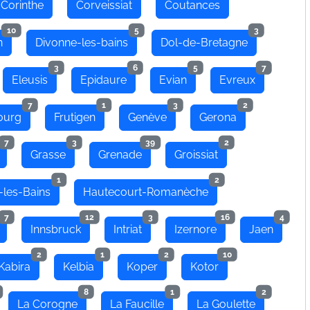
Corinthe
Corveissiat
Coutances
10
5
3
n
Divonne-les-bains
Dol-de-Bretagne
3
6
5
7
Eleusis
Epidaure
Evian
Evreux
7
1
3
2
ourg
Frutigen
Genève
Gerona
7
3
39
2
Grasse
Grenade
Groissiat
1
2
-les-Bains
Hautecourt-Romanèche
7
12
3
16
4
Innsbruck
Intriat
Izernore
Jaen
2
1
2
10
Kabira
Kelbia
Koper
Kotor
8
1
2
La Corogne
La Faucille
La Goulette