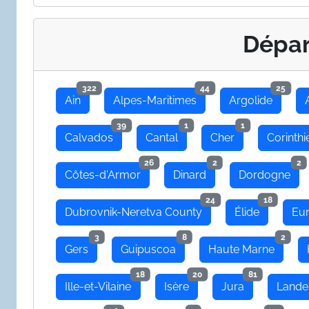
Dépa
322
44
25
Ain
Alpes-Maritimes
Argolide
39
1
1
Calvados
Cantal
Cher
Corinthi
26
2
2
Côtes-d'Armor
Dinard
Dordogne
24
18
Dubrovnik-Neretva County
Élide
Eu
3
8
2
Gers
Guipuscoa
Haute Marne
18
20
81
Ille-et-Vilaine
Isère
Jura
Lande