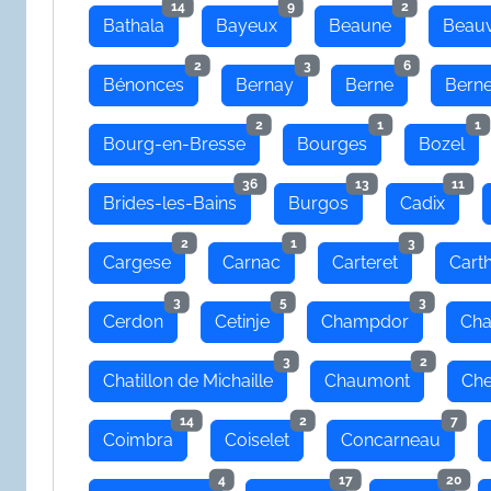
14
9
2
Bathala
Bayeux
Beaune
Beauv
2
3
6
Bénonces
Bernay
Berne
Bern
2
1
1
Bourg-en-Bresse
Bourges
Bozel
36
13
11
Brides-les-Bains
Burgos
Cadix
2
1
3
Cargese
Carnac
Carteret
Cart
3
5
3
Cerdon
Cetinje
Champdor
Cha
3
2
Chatillon de Michaille
Chaumont
Che
14
2
7
Coimbra
Coiselet
Concarneau
4
17
20