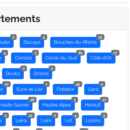
rtements
2
5
15
Aube
Biscaye
Bouches-du-Rhône
4
3
61
17
e
Corrèze
Corse-du-Sud
Côte-d'Or
0
2
Doubs
Drôme
10
1
49
2
re
Eure-et-Loir
Finistère
Gard
18
3
17
Haute-Savoie
Hautes Alpes
Hérault
2
21
0
4
3
s
Leiria
Loire
Lot
Lozère