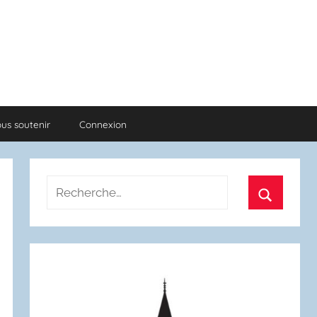
us soutenir
Connexion
Recherche
pour
Recherch
: