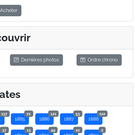
Acheter
ouvrir
Dernières photos
Ordre chrono
ates
137
72
121
53
110
4
1885
1886
1887
1888
37
13
49
22
2