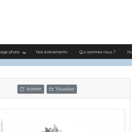
nage phare
Nos évènements
Qui sommes nous ?
No
Acheter
Visualiser