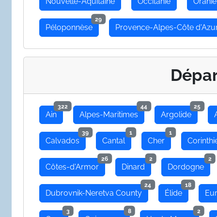
Nouvelle-Aquitaine
Occitanie
Oranie
29
Péloponnèse
Provence-Alpes-Côte d'Azu
Dépa
322
44
25
Ain
Alpes-Maritimes
Argolide
39
1
1
Calvados
Cantal
Cher
Corinthi
26
2
2
Côtes-d'Armor
Dinard
Dordogne
24
18
Dubrovnik-Neretva County
Élide
Eu
3
8
2