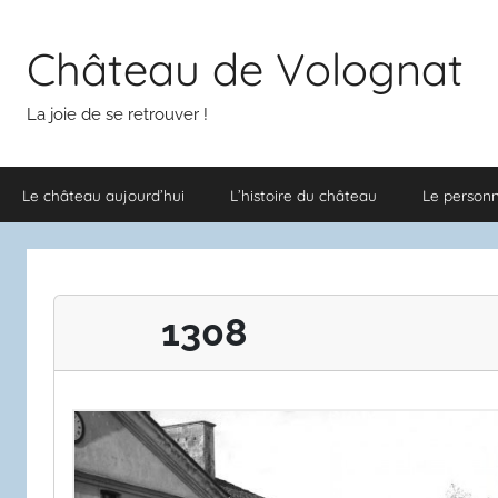
Aller
au
Château de Volognat
contenu
La joie de se retrouver !
Le château aujourd’hui
L’histoire du château
Le person
1308