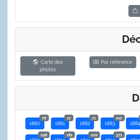
Déc
Carte des
Par référence
photos
D
76
17
71
107
1880
1881
1882
1883
188
296
181
220
371