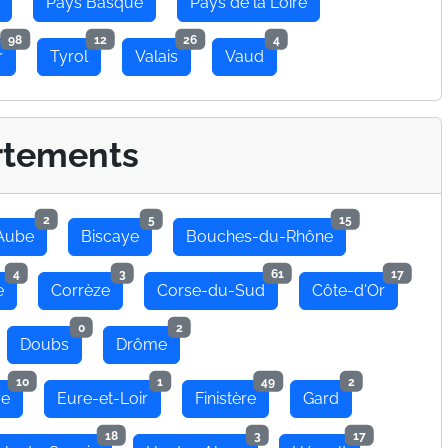
Pays Basque
Pays de la Loire
98
12
26
4
r
Tyrol
Valais
Vaud
rtements
2
5
15
Aube
Biscaye
Bouches-du-Rhône
4
3
61
17
e
Corrèze
Corse-du-Sud
Côte-d'Or
0
2
Doubs
Drôme
10
1
49
2
re
Eure-et-Loir
Finistère
Gard
18
3
17