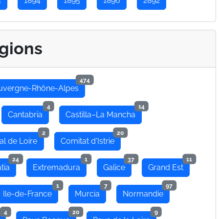
3
1894
1895
1896
2892
gions
474
uvergne-Rhône-Alpes
4
14
Cantabria
Castilla–La Mancha
2
20
al de Loire
Comitat d'Istrie
24
1
37
11
tia
Extremadura
Galice
Grand Est
1
7
97
Ile-de-France
Murcia
Normandie
4
20
9