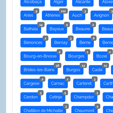
Alcobaça
Alger
Alicante
Aloxe
9
112
3
3
Arles
Athènes
Auch
Avignon
14
9
2
Bathala
Bayeux
Beaune
Beauv
2
3
6
Bénonces
Bernay
Berne
Bern
2
1
1
Bourg-en-Bresse
Bourges
Bozel
36
13
11
Brides-les-Bains
Burgos
Cadix
2
1
3
Cargese
Carnac
Carteret
Cart
3
5
3
Cerdon
Cetinje
Champdor
Cha
3
2
Chatillon de Michaille
Chaumont
Che