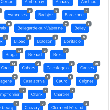
 Corton
Ambronay
Annecy
Arinthod
2
1
5
Avranches
Badajoz
Barcelone
8
7
2
ais
Bellegarde-sur-Valserine
Belley
3
5
5
6
ex
Bilbao
Bolozon
Bonifacio
14
2
7
Braga
Brenod
Brest
14
4
2
21
Caen
Cahors
Calcatoggio
Cannes
7
1
1
2
hagene
Casalabriva
Cauro
Ceignes
12
2
1
mpfromier
Charix
Chartres
7
7
2
rbourg
Chezery
Clermont Férrand