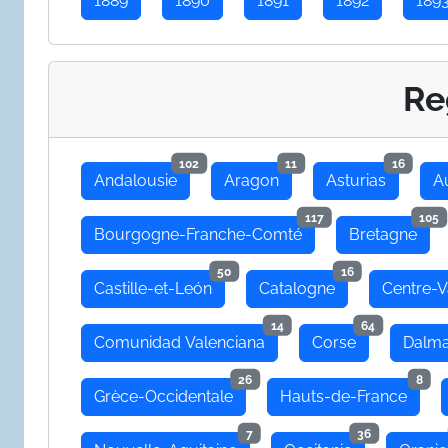
1889
1890
1891
1892
189
Re
102
11
16
Andalousie
Aragon
Asturias
A
117
105
Bourgogne-Franche-Comté
Bretagne
50
16
Castille-et-León
Catalogne
Centre-V
14
64
Comunidad Valenciana
Corse
Dalma
26
8
Grèce-Occidentale
Hauts-de-France
7
36