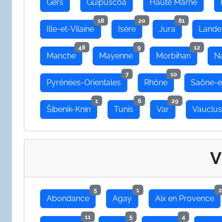
Gers
Guipuscoa
Haute Marne
18
20
81
Ille-et-Vilaine
Isère
Jura
Lande
48
9
12
Manche
Mayenne
Morbihan
N
7
10
Pyrénées-Orientales
Rhône
Saône-e
1
6
29
Šibenik-Knin
Tunis
Var
Vauclu
V
5
1
2
Abondance
Agay
Aix en Provence
11
5
4