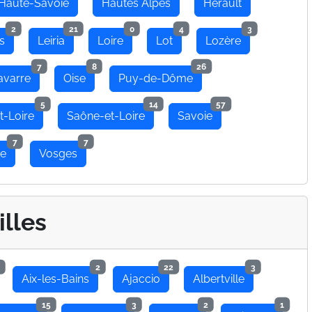
Haute-Savoie
Hautes Alpes
Hérault
2
21
0
4
3
s
Leiria
Loire
Lot
Lozère
7
8
26
avarre
Oise
Puy-de-Dôme
5
14
57
t-Loire
Saône-et-Loire
Savoie
7
7
se
Vosges
illes
2
22
3
Aix-les-Bains
Ajaccio
Albertville
15
3
2
1