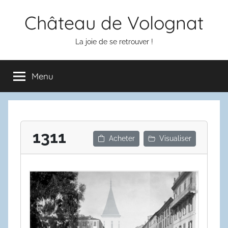
Aller
Château de Volognat
au
contenu
La joie de se retrouver !
Menu
1311
Acheter
Visualiser