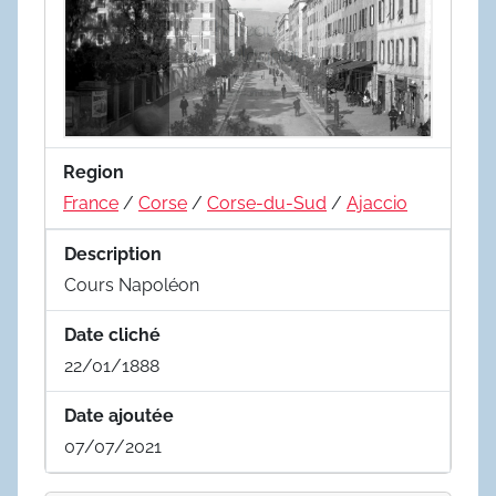
Region
France
/
Corse
/
Corse-du-Sud
/
Ajaccio
Description
Cours Napoléon
Date cliché
22/01/1888
Date ajoutée
07/07/2021