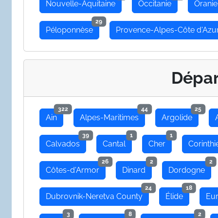
Nouvelle-Aquitaine
Occitanie
Oranie
29
Péloponnèse
Provence-Alpes-Côte d'Azu
Dépa
322
44
25
Ain
Alpes-Maritimes
Argolide
39
1
1
Calvados
Cantal
Cher
Corinthi
26
2
2
Côtes-d'Armor
Dinard
Dordogne
24
18
Dubrovnik-Neretva County
Élide
Eu
3
8
2