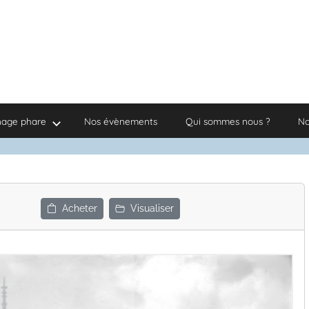
nage phare
Nos évènements
Qui sommes nous ?
No
Acheter
Visualiser