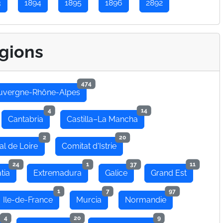
3
1894
1895
1896
2892
gions
474
uvergne-Rhône-Alpes
4
14
Cantabria
Castilla–La Mancha
2
20
al de Loire
Comitat d'Istrie
24
1
37
11
tia
Extremadura
Galice
Grand Est
1
7
97
Ile-de-France
Murcia
Normandie
4
20
9