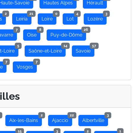
Haute-Savoie
Hautes Alpes
Hérault
2
21
0
4
3
s
Leiria
Loire
Lot
Lozère
7
8
26
avarre
Oise
Puy-de-Dôme
5
14
57
t-Loire
Saône-et-Loire
Savoie
7
7
se
Vosges
illes
2
22
3
Aix-les-Bains
Ajaccio
Albertville
15
3
2
1