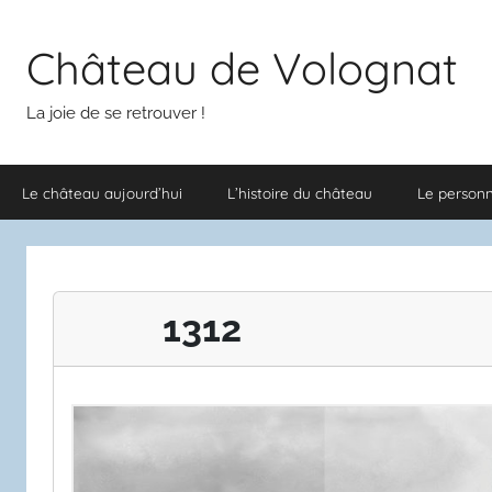
Aller
au
Château de Volognat
contenu
La joie de se retrouver !
Le château aujourd’hui
L’histoire du château
Le person
1312