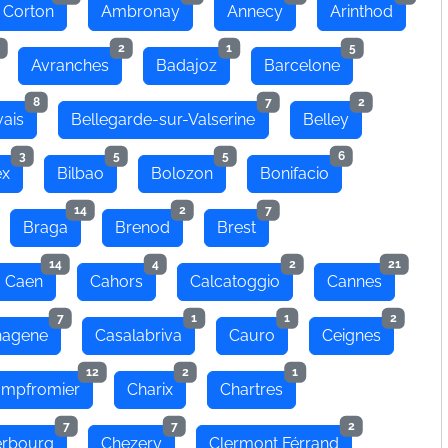
 Corton
Ambronay
Annecy
Arinthod
2
1
5
Avranches
Badajoz
Barcelone
8
7
2
ais
Bellegarde-sur-Valserine
Belley
3
5
5
6
ex
Bilbao
Bolozon
Bonifacio
14
2
7
Braga
Brenod
Brest
14
4
2
21
Caen
Cahors
Calcatoggio
Cannes
7
1
1
2
hagene
Casalabriva
Cauro
Ceignes
12
2
1
mpfromier
Charix
Chartres
7
7
2
rbourg
Chezery
Clermont Férrand