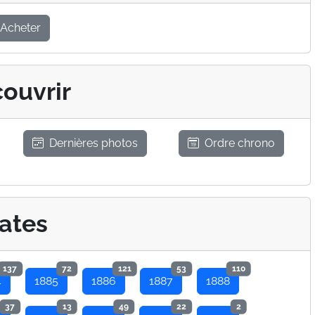
Acheter
ouvrir
Dernières photos
Ordre chrono
ates
137
72
121
53
110
4
1885
1886
1887
1888
37
13
49
22
2