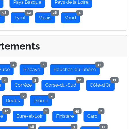
Pays Basque
Pays de la Loire
98
12
26
4
r
Tyrol
Valais
Vaud
rtements
2
5
15
Aube
Biscaye
Bouches-du-Rhône
4
3
61
17
e
Corrèze
Corse-du-Sud
Côte-d'Or
0
2
Doubs
Drôme
10
1
49
2
re
Eure-et-Loir
Finistère
Gard
18
3
17