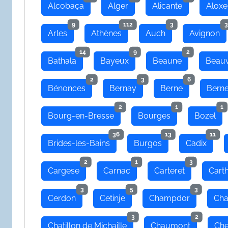
Alcobaça
Alger
Alicante
Aloxe
9
112
3
3
Arles
Athènes
Auch
Avignon
14
9
2
Bathala
Bayeux
Beaune
Beauv
2
3
6
Bénonces
Bernay
Berne
Bern
2
1
1
Bourg-en-Bresse
Bourges
Bozel
36
13
11
Brides-les-Bains
Burgos
Cadix
2
1
3
Cargese
Carnac
Carteret
Cart
3
5
3
Cerdon
Cetinje
Champdor
Cha
3
2
Chatillon de Michaille
Chaumont
Che