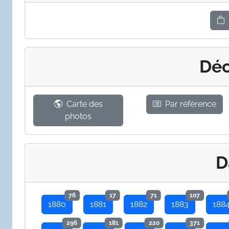
Déc
Carte des
Par référence
photos
D
76
17
71
107
1880
1881
1882
1883
188
296
181
220
371