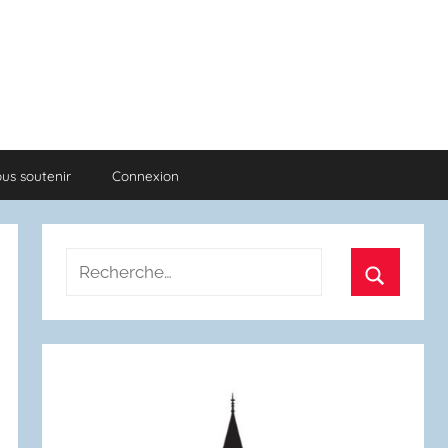
us soutenir
Connexion
Recherche
pour
Recherch
: