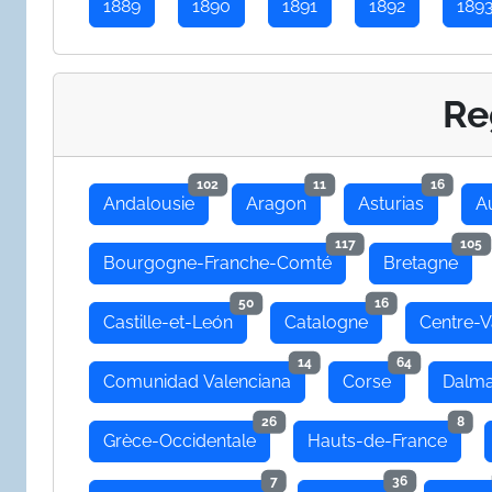
1889
1890
1891
1892
189
Re
102
11
16
Andalousie
Aragon
Asturias
A
117
105
Bourgogne-Franche-Comté
Bretagne
50
16
Castille-et-León
Catalogne
Centre-V
14
64
Comunidad Valenciana
Corse
Dalma
26
8
Grèce-Occidentale
Hauts-de-France
7
36