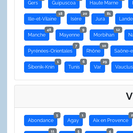
Gers
Guipuscoa
Haute Marne
18
20
81
Ille-et-Vilaine
Isère
Jura
Lande
48
9
12
Manche
Mayenne
Morbihan
N
7
10
Pyrénées-Orientales
Rhône
Saône-e
1
6
29
Šibenik-Knin
Tunis
Var
Vauclu
V
5
1
2
Abondance
Agay
Aix en Provence
11
5
4