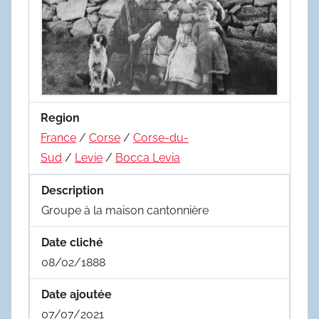
Region
France
/
Corse
/
Corse-du-
Sud
/
Levie
/
Bocca Levia
Description
Groupe à la maison cantonnière
Date cliché
08/02/1888
Date ajoutée
07/07/2021