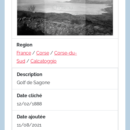
Region
France
/
Corse
/
Corse-du-
Sud
/
Calcatoggio
Description
Golf de Sagone
Date cliché
12/02/1888
Date ajoutée
11/08/2021