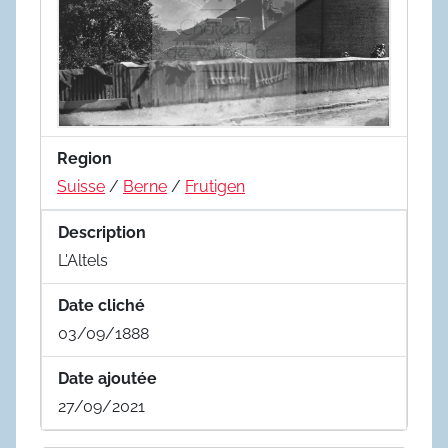
Region
Suisse
/
Berne
/
Frutigen
Description
L'Altels
Date cliché
03/09/1888
Date ajoutée
27/09/2021