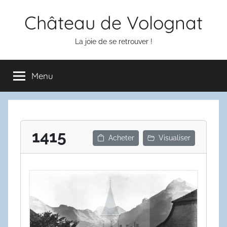
Aller
Château de Volognat
au
contenu
La joie de se retrouver !
Menu
1415
Acheter
Visualiser