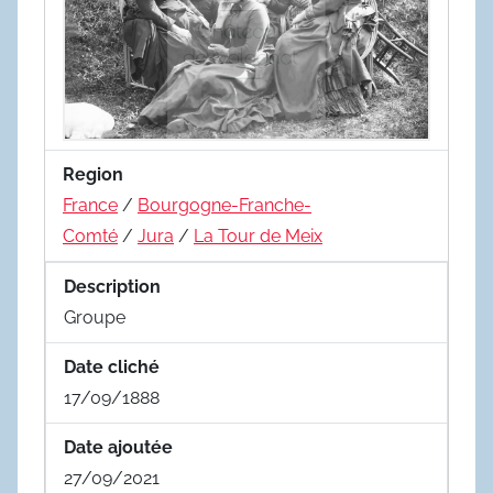
Region
France
/
Bourgogne-Franche-
Comté
/
Jura
/
La Tour de Meix
Description
Groupe
Date cliché
17/09/1888
Date ajoutée
27/09/2021