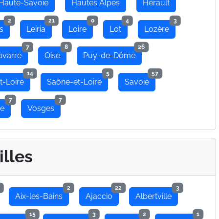
Haute-Savoie
Hautes Alpes
Hérault
2
21
0
4
3
s
Leiria
Loire
Lot
Lozère
7
8
26
avarre
Oise
Puy-de-Dôme
14
5
57
t-Loire
Saône-et-Loire
Savoie
7
7
se
Vosges
illes
2
22
3
Aix-les-Bains
Ajaccio
Albertville
15
3
2
1