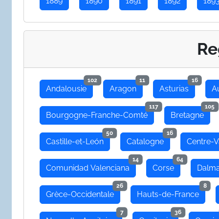
1889
1890
1891
1892
189
Re
102
11
16
Andalousie
Aragon
Asturias
A
117
105
Bourgogne-Franche-Comté
Bretagne
50
16
Castille-et-León
Catalogne
Centre-V
14
64
Comunidad Valenciana
Corse
Dalma
26
8
Grèce-Occidentale
Hauts-de-France
7
36