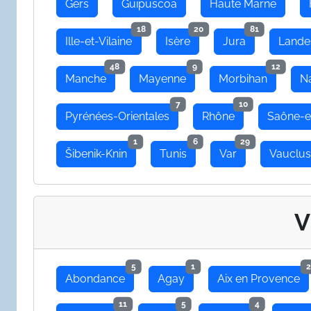
Gers
Guipuscoa
Haute Marne
18
20
81
Ille-et-Vilaine
Isère
Jura
Lande
48
9
12
Manche
Mayenne
Morbihan
N
7
10
Pyrénées-Orientales
Rhône
Saône-e
1
6
29
Šibenik-Knin
Tunis
Var
Vauclu
V
5
1
2
Abondance
Agay
Aix en Provence
11
5
4