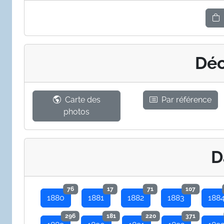
Déc
Carte des
Par référence
photos
D
76
17
71
107
1880
1881
1882
1883
188
296
181
220
371