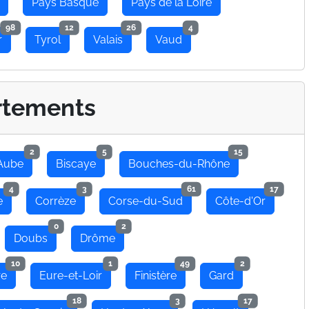
Pays Basque
Pays de la Loire
98
12
26
4
r
Tyrol
Valais
Vaud
rtements
2
5
15
Aube
Biscaye
Bouches-du-Rhône
4
3
61
17
e
Corrèze
Corse-du-Sud
Côte-d'Or
0
2
Doubs
Drôme
10
1
49
2
re
Eure-et-Loir
Finistère
Gard
18
3
17