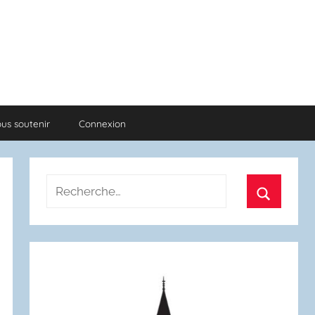
us soutenir
Connexion
Recherche
pour
Recherch
: