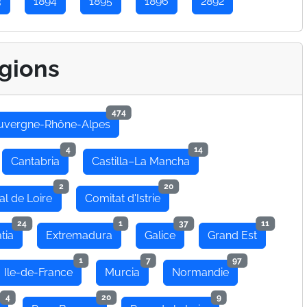
3
1894
1895
1896
2892
gions
474
uvergne-Rhône-Alpes
4
14
Cantabria
Castilla–La Mancha
2
20
al de Loire
Comitat d'Istrie
24
1
37
11
tia
Extremadura
Galice
Grand Est
1
7
97
Ile-de-France
Murcia
Normandie
4
20
9