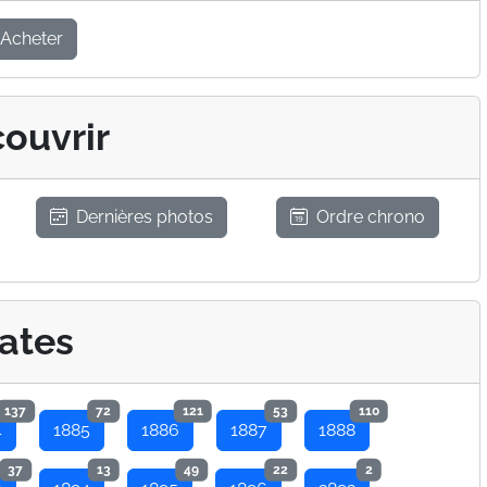
Acheter
ouvrir
Dernières photos
Ordre chrono
ates
137
72
121
53
110
4
1885
1886
1887
1888
37
13
49
22
2