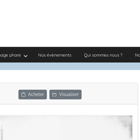
nage phare
Nos évènements
Qui sommes nous ?
No
Acheter
Visualiser