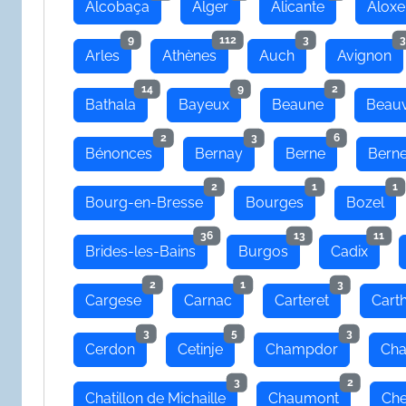
Alcobaça
Alger
Alicante
Aloxe
9
112
3
3
Arles
Athènes
Auch
Avignon
14
9
2
Bathala
Bayeux
Beaune
Beauv
2
3
6
Bénonces
Bernay
Berne
Bern
2
1
1
Bourg-en-Bresse
Bourges
Bozel
36
13
11
Brides-les-Bains
Burgos
Cadix
2
1
3
Cargese
Carnac
Carteret
Cart
3
5
3
Cerdon
Cetinje
Champdor
Cha
3
2
Chatillon de Michaille
Chaumont
Che