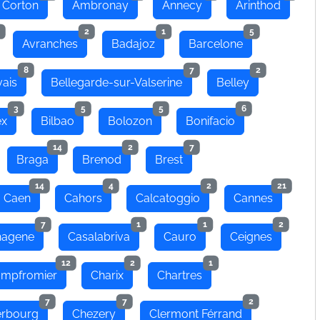
 Corton
Ambronay
Annecy
Arinthod
2
1
5
Avranches
Badajoz
Barcelone
8
7
2
ais
Bellegarde-sur-Valserine
Belley
3
5
5
6
ex
Bilbao
Bolozon
Bonifacio
14
2
7
Braga
Brenod
Brest
14
4
2
21
Caen
Cahors
Calcatoggio
Cannes
7
1
1
2
hagene
Casalabriva
Cauro
Ceignes
12
2
1
mpfromier
Charix
Chartres
7
7
2
rbourg
Chezery
Clermont Férrand