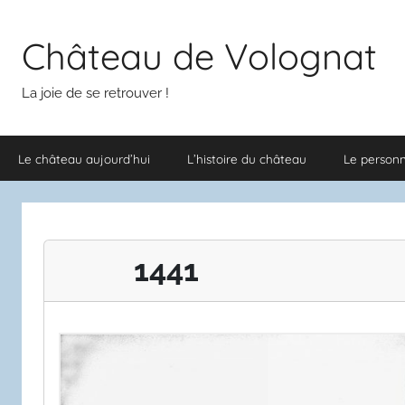
Aller
au
Château de Volognat
contenu
La joie de se retrouver !
Le château aujourd’hui
L’histoire du château
Le person
1441