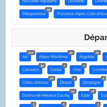
Nouvelle-Aquitaine
Occitanie
Oranie
29
Péloponnèse
Provence-Alpes-Côte d'Azu
Dépa
322
44
25
Ain
Alpes-Maritimes
Argolide
39
1
1
Calvados
Cantal
Cher
Corinthi
26
2
2
Côtes-d'Armor
Dinard
Dordogne
24
18
Dubrovnik-Neretva County
Élide
Eu
3
8
2