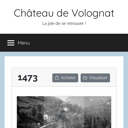
Aller
Château de Volognat
au
contenu
La joie de se retrouver !
Menu
1473
Acheter
Visualiser