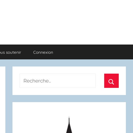
us soutenir
Connexion
Recherche
pour
Recherch
: