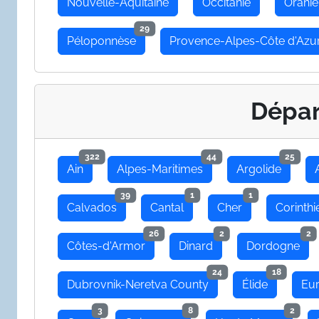
Nouvelle-Aquitaine
Occitanie
Oranie
29
Péloponnèse
Provence-Alpes-Côte d'Azu
Dépa
322
44
25
Ain
Alpes-Maritimes
Argolide
39
1
1
Calvados
Cantal
Cher
Corinthi
26
2
2
Côtes-d'Armor
Dinard
Dordogne
24
18
Dubrovnik-Neretva County
Élide
Eu
3
8
2