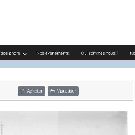
nage phare
Nos évènements
Qui sommes nous ?
No
Acheter
Visualiser