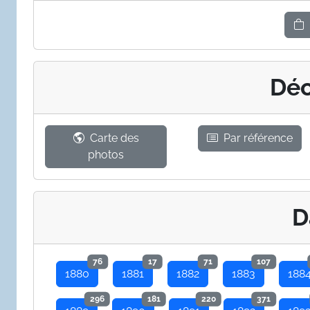
Déc
Carte des
Par référence
photos
D
76
17
71
107
1880
1881
1882
1883
188
296
181
220
371