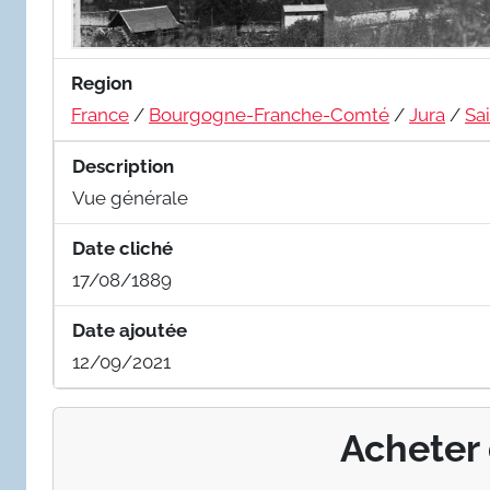
Region
France
/
Bourgogne-Franche-Comté
/
Jura
/
Sa
Description
Vue générale
Date cliché
17/08/1889
Date ajoutée
12/09/2021
Acheter