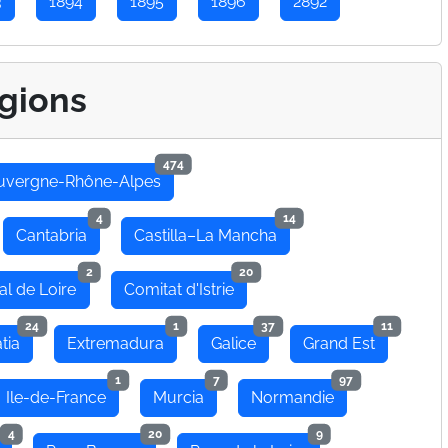
3
1894
1895
1896
2892
gions
474
uvergne-Rhône-Alpes
4
14
Cantabria
Castilla–La Mancha
2
20
al de Loire
Comitat d'Istrie
24
1
37
11
tia
Extremadura
Galice
Grand Est
1
7
97
Ile-de-France
Murcia
Normandie
4
20
9