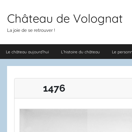
Aller
au
Château de Volognat
contenu
La joie de se retrouver !
Le château aujourd’hui
L’histoire du château
Le person
1476