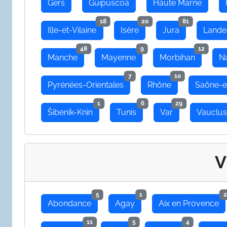
Gers
Guipuscoa
Haute Marne
18
20
81
Ille-et-Vilaine
Isère
Jura
Lande
48
9
12
Manche
Mayenne
Morbihan
N
7
10
Pyrénées-Orientales
Rhône
Saône-e
1
6
29
Šibenik-Knin
Tunis
Var
Vauclu
V
5
1
2
Abondance
Agay
Aix en Provence
11
5
4