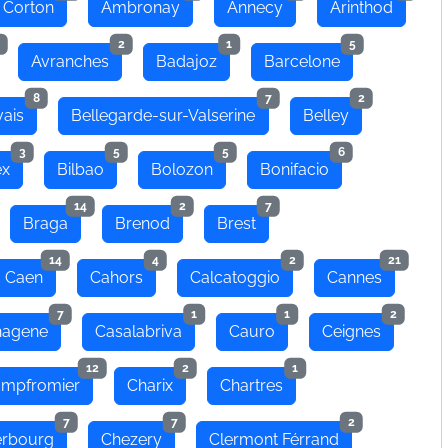
 Corton
Ambronay
Annecy
Arinthod
2
1
5
Avranches
Badajoz
Barcelone
8
7
2
ais
Bellegarde-sur-Valserine
Belley
3
5
5
6
ex
Bilbao
Bolozon
Bonifacio
14
2
7
Braga
Brenod
Brest
14
4
2
21
Caen
Cahors
Calcatoggio
Cannes
7
1
1
2
hagene
Casalabriva
Cauro
Ceignes
12
2
1
mpfromier
Charix
Chartres
7
7
2
rbourg
Chezery
Clermont Férrand