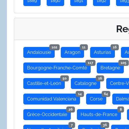
1889
1890
1891
1892
189
Re
102
11
16
Andalousie
Aragon
Asturias
A
117
105
Bourgogne-Franche-Comté
Bretagne
50
16
Castille-et-León
Catalogne
Centre-V
14
64
Comunidad Valenciana
Corse
Dalma
26
8
Grèce-Occidentale
Hauts-de-France
7
36