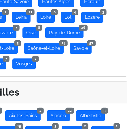
Haute-Savoie
Hautes Alpes
Hérault
2
21
0
4
3
s
Leiria
Loire
Lot
Lozère
7
8
26
avarre
Oise
Puy-de-Dôme
5
14
57
t-Loire
Saône-et-Loire
Savoie
7
7
se
Vosges
illes
2
22
3
Aix-les-Bains
Ajaccio
Albertville
15
3
2
1