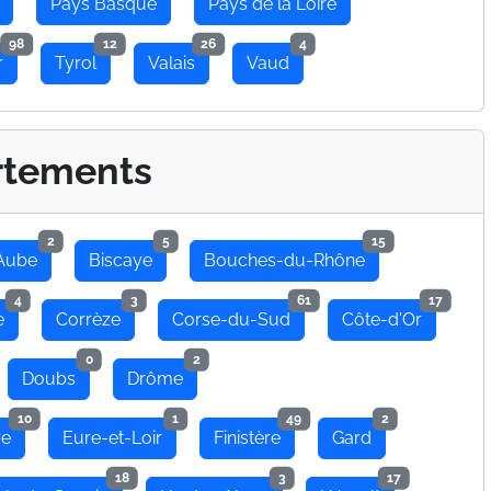
Pays Basque
Pays de la Loire
98
12
26
4
r
Tyrol
Valais
Vaud
rtements
2
5
15
Aube
Biscaye
Bouches-du-Rhône
4
3
61
17
e
Corrèze
Corse-du-Sud
Côte-d'Or
0
2
Doubs
Drôme
10
1
49
2
re
Eure-et-Loir
Finistère
Gard
18
3
17