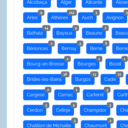
Alcobaça
Alger
Alicante
Aloxe
9
112
3
3
Arles
Athènes
Auch
Avignon
14
9
2
Bathala
Bayeux
Beaune
Beauv
2
3
6
Bénonces
Bernay
Berne
Bern
2
1
1
Bourg-en-Bresse
Bourges
Bozel
36
13
11
Brides-les-Bains
Burgos
Cadix
2
1
3
Cargese
Carnac
Carteret
Cart
3
5
3
Cerdon
Cetinje
Champdor
Cha
3
2
Chatillon de Michaille
Chaumont
Che