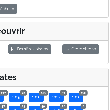
Acheter
ouvrir
Dernières photos
Ordre chrono
ates
137
72
121
53
110
4
1885
1886
1887
1888
37
13
49
22
2