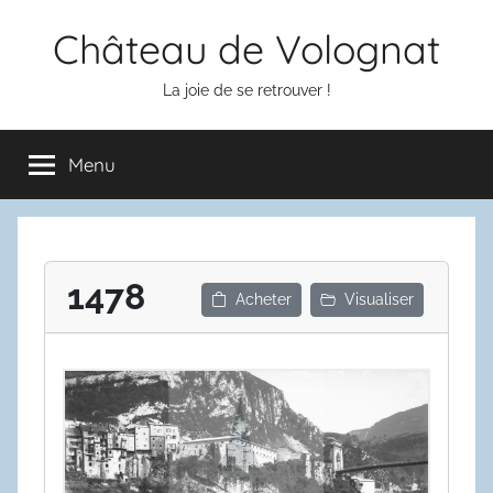
Aller
Château de Volognat
au
contenu
La joie de se retrouver !
Menu
1478
Acheter
Visualiser