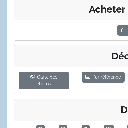
Acheter
Déc
Carte des
Par référence
photos
D
76
17
71
107