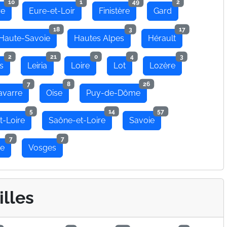
10
1
49
2
re
Eure-et-Loir
Finistère
Gard
18
3
17
Haute-Savoie
Hautes Alpes
Hérault
2
21
0
4
3
s
Leiria
Loire
Lot
Lozère
7
8
26
avarre
Oise
Puy-de-Dôme
5
14
57
t-Loire
Saône-et-Loire
Savoie
7
7
se
Vosges
illes