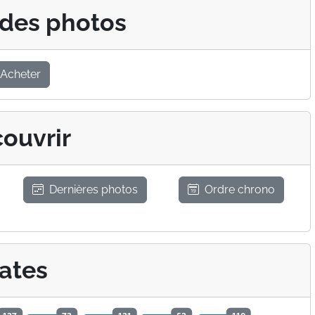
 des photos
Acheter
ouvrir
Dernières photos
Ordre chrono
ates
137
72
121
53
110