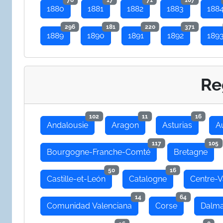
1880
1881
1882
1883
188
296
181
220
371
1889
1890
1891
1892
189
Re
102
11
16
Andalousie
Aragon
Asturias
A
117
105
Bourgogne-Franche-Comté
Bretagne
50
16
Castille-et-León
Catalogne
Centre-V
14
64
Comunidad Valenciana
Corse
Dalma