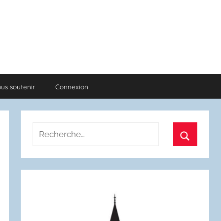
us soutenir
Connexion
Recherche
pour
Recherch
: