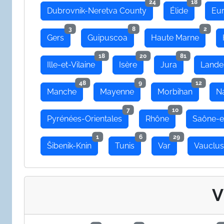
24
18
Dubrovnik-Neretva County
Élide
Eu
3
8
2
Gers
Guipuscoa
Haute Marne
18
20
81
Ille-et-Vilaine
Isère
Jura
Lande
48
9
12
Manche
Mayenne
Morbihan
N
7
10
Pyrénées-Orientales
Rhône
Saône-e
1
6
29
Šibenik-Knin
Tunis
Var
Vauclu
V