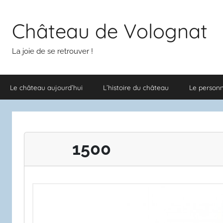
Aller
au
Château de Volognat
contenu
La joie de se retrouver !
Le château aujourd’hui
L’histoire du château
Le person
1500