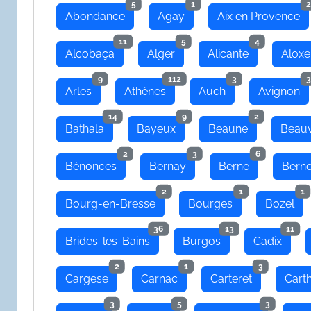
5
1
2
Abondance
Agay
Aix en Provence
11
5
4
Alcobaça
Alger
Alicante
Aloxe
9
112
3
3
Arles
Athènes
Auch
Avignon
14
9
2
Bathala
Bayeux
Beaune
Beauv
2
3
6
Bénonces
Bernay
Berne
Bern
2
1
1
Bourg-en-Bresse
Bourges
Bozel
36
13
11
Brides-les-Bains
Burgos
Cadix
2
1
3
Cargese
Carnac
Carteret
Cart
3
5
3