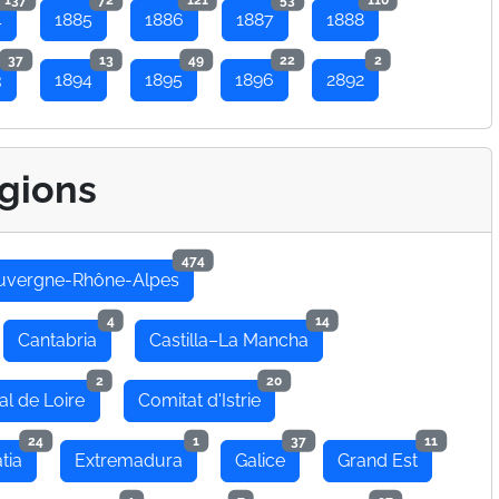
4
1885
1886
1887
1888
37
13
49
22
2
3
1894
1895
1896
2892
gions
474
uvergne-Rhône-Alpes
4
14
Cantabria
Castilla–La Mancha
2
20
al de Loire
Comitat d'Istrie
24
1
37
11
tia
Extremadura
Galice
Grand Est