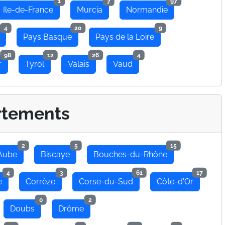
1
7
97
Ile-de-France
Murcia
Normandie
4
20
9
Pays Basque
Pays de la Loire
98
12
26
4
r
Tyrol
Valais
Vaud
rtements
2
5
15
Aube
Biscaye
Bouches-du-Rhône
4
3
61
17
e
Corrèze
Corse-du-Sud
Côte-d'Or
0
2
Doubs
Drôme