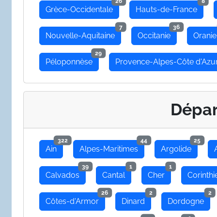
26
8
Grèce-Occidentale
Hauts-de-France
7
36
Nouvelle-Aquitaine
Occitanie
Oranie
29
Péloponnèse
Provence-Alpes-Côte d'Azu
Dépa
322
44
25
Ain
Alpes-Maritimes
Argolide
39
1
1
Calvados
Cantal
Cher
Corinthi
26
2
2
Côtes-d'Armor
Dinard
Dordogne