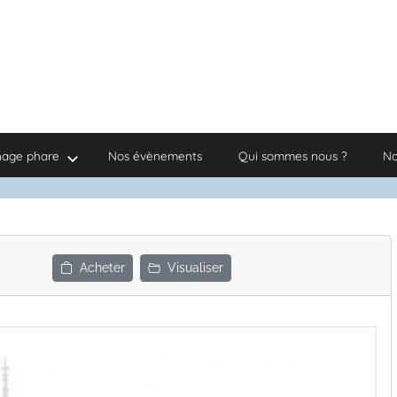
nage phare
Nos évènements
Qui sommes nous ?
No
Acheter
Visualiser