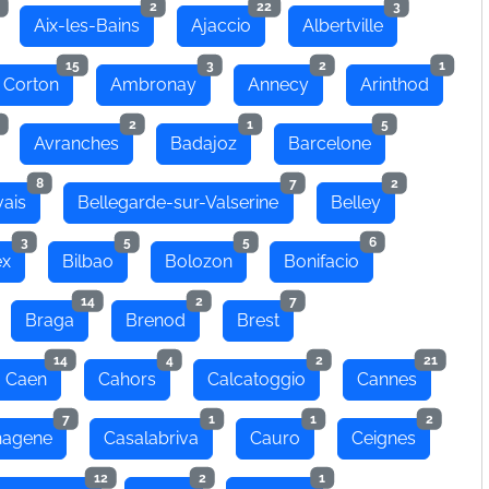
2
22
3
Aix-les-Bains
Ajaccio
Albertville
15
3
2
1
 Corton
Ambronay
Annecy
Arinthod
2
1
5
Avranches
Badajoz
Barcelone
8
7
2
ais
Bellegarde-sur-Valserine
Belley
3
5
5
6
ex
Bilbao
Bolozon
Bonifacio
14
2
7
Braga
Brenod
Brest
14
4
2
21
Caen
Cahors
Calcatoggio
Cannes
7
1
1
2
hagene
Casalabriva
Cauro
Ceignes
12
2
1