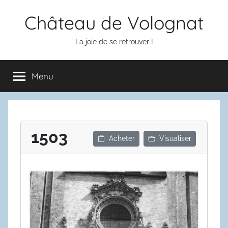
Aller
Château de Volognat
au
contenu
La joie de se retrouver !
Menu
1503
Acheter
Visualiser